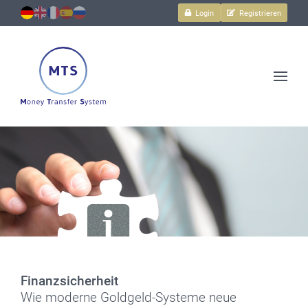
Login
Registrieren
Transaktionen
und
mehr.
Sicher,
einfach
und
schnell.
Finanzsicherheit
Wie moderne Goldgeld-Systeme neue