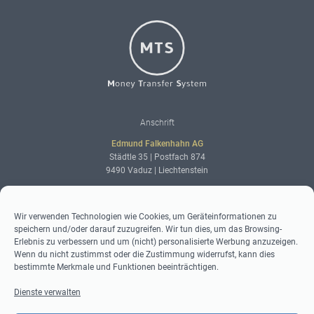
Logo
Adresse
Anschrift
Edmund Falkenhahn AG
Städtle 35 | Postfach 874
9490 Vaduz | Liechtenstein
Kontaktdaten
Kontakt
Wir verwenden Technologien wie Cookies, um Geräteinformationen zu
speichern und/oder darauf zuzugreifen. Wir tun dies, um das Browsing-
info@world-mts.com
Erlebnis zu verbessern und um (nicht) personalisierte Werbung anzuzeigen.
Kontaktformular
Wenn du nicht zustimmst oder die Zustimmung widerrufst, kann dies
+423 230 09 40
bestimmte Merkmale und Funktionen beeinträchtigen.
Dienste verwalten
Social-
Social Media
Media