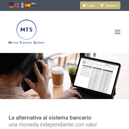
Login
Registro
Transacciones
y
más.
Seguro,
sencillo
y
rápido.
La
La alternativa al sistema bancario
alternativa
una moneda independiente con valor
al