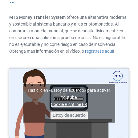
sistema
bancario
una
MTS Money Transfer System
ofrece una alternativa moderna
moneda
y sostenible al sistema bancario y a las criptomonedas. Al
comprar la moneda mundial, que se deposita físicamente en
independiente
oro, se crea una solución a prueba de crisis. No es pignorable,
con
no es ejecutable y no corre riesgo en caso de insolvencia.
valor
Obtenga más información en el vídeo, o
regístrese aquí
!
Haz clic en «Estoy de acuerdo» para activar
Youtube
Cookie Richtline FR
Estoy de acuerdo