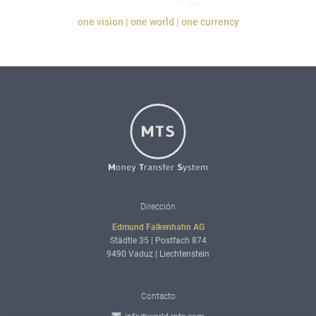
one vision | one world | one currency
Logo
Adresse
Dirección
Edmund Falkenhahn AG
Städtle 35 | Postfach 874
9490 Vaduz | Liechtenstein
Kontaktdaten
Contacto