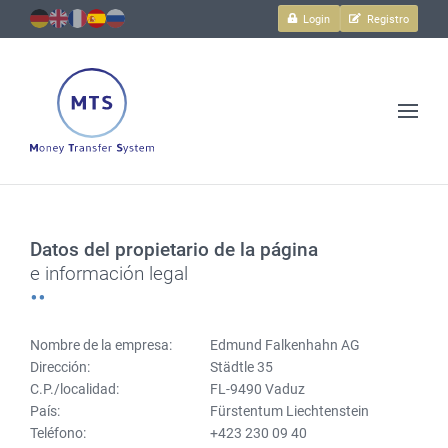
Login
Registro
Transacciones
y
más.
Seguro,
Datos del propietario de la página
sencillo
e información legal
y
rápido.
Nombre de la empresa:
Edmund Falkenhahn AG
Dirección:
Städtle 35
C.P./localidad:
FL-9490 Vaduz
País:
Fürstentum Liechtenstein
Teléfono:
+423 230 09 40