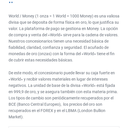
su
respuesta
World / Money (1 onza = 1 World = 1000 Money) es una valiosa
divisa que se deposita de forma física en oro, lo que justifica su
valor. La plataforma de pago se gestiona en Money. La opción
de compra y venta del «World» sirve para la cadena de valores.
Nuestros concesionarios tienen una necesidad básica de
fiabilidad, claridad, confianza y seguridad. El acuñado de
monedas de oro (onzas) con la forma del «World» tiene el fin
de cubrir estas necesidades básicas.
De este modo, el concesionario puede llevar su caja fuerte en
«World» y recibir valores materiales en lugar de intereses
negativos. La unidad de base de la divisa «World» está fijada
en 999,9 de oro, y se asegura también con esta materia prima.
Los tipos de cambio son periódicamente recuperados por el
BCE (Banco Central Europeo), los precios del oro son
recuperados en el FOREX y en el LBMA (London Bullion
Market).