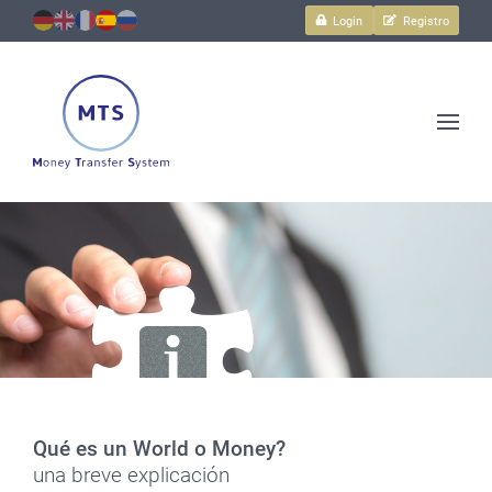
Login
Registro
Transacciones
y
más.
Seguro,
sencillo
y
rápido.
Preguntas
Qué es un World o Money?
frecuentes
una breve explicación
y