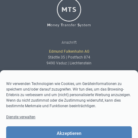
Adresse
Anschrift
Edmund Falkenhahn AG
Städtle 35 | Postfach 874
9490 Vaduz | Liechtenstein
Kontaktdaten
Kontakt
Wir verwenden Technologien wie Cookies, um Geräteinformationen zu
speichern und/oder darauf zuzugreifen. Wir tun dies, um das Browsing-
info@world-mts.com
Erlebnis zu verbessern und um (nicht) personalisierte Werbung anzuzeigen.
Kontaktformular
Wenn du nicht zustimmst oder die Zustimmung widerrufst, kann dies
+423 230 09 40
bestimmte Merkmale und Funktionen beeinträchtigen.
Dienste verwalten
Social-
Social Media
Media
Facebook
Akzeptieren
Instagram