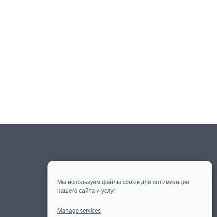
Social-
Социальные медиа
Media
Мы используем файлы cookie для оптимизации
нашего сайта и услуг.
Фейсбук
Инстаграм
Твиттер
Ссылка
Manage services