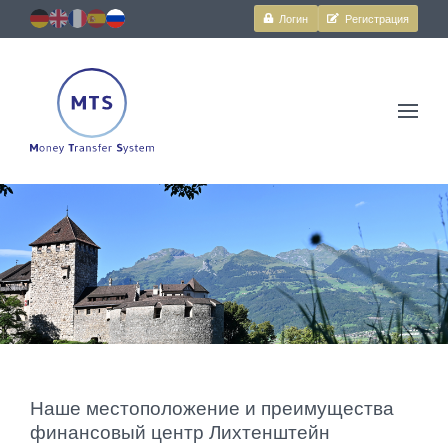
Логин
Регистрация
Транзакции
и
многое
другое.
Безопасно,
просто
и
быстро.
Наше местоположение и преимущества
финансовый центр Лихтенштейн