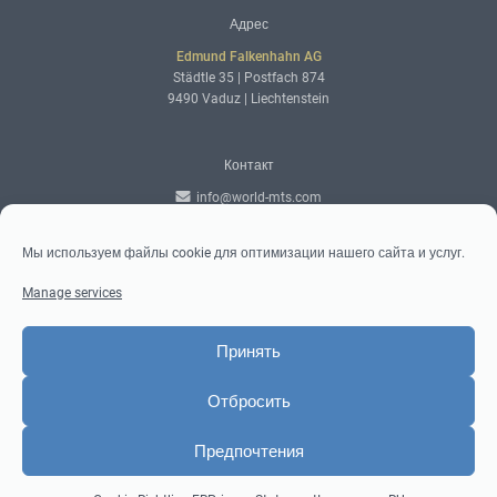
Adresse
Адрес
Edmund Falkenhahn AG
Städtle 35 | Postfach 874
9490 Vaduz | Liechtenstein
Kontaktdaten
Контакт
info@world-mts.com
Контактная форма
+423 230 09 40
Мы используем файлы cookie для оптимизации нашего сайта и услуг.
Manage services
Social-
Социальные медиа
Media
Фейсбук
Принять
Инстаграм
Твиттер
Отбросить
Ссылка
Предпочтения
© 2026 by MTS Money Transfer System